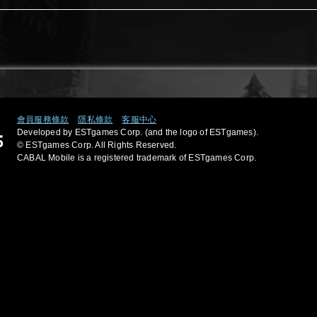
會員服務條款
隱私條款
客服中心
Developed by ESTgames Corp. (and the logo of ESTgames).
© ESTgames Corp. All Rights Reserved.
CABAL Mobile is a registered trademark of ESTgames Corp.