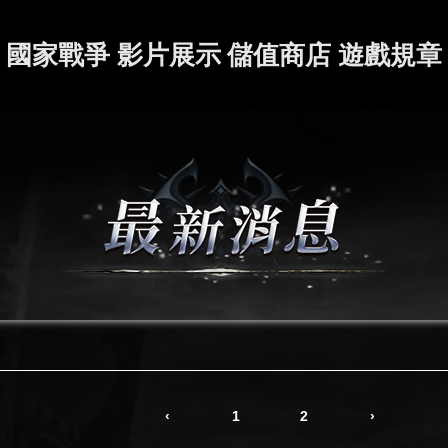
國家戰爭
影片展示
儲值商店
遊戲規章
‹
1
2
›