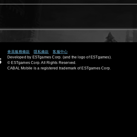
會員服務條款
隱私條款
客服中心
Developed by ESTgames Corp. (and the logo of ESTgames).
© ESTgames Corp. All Rights Reserved.
CABAL Mobile is a registered trademark of ESTgames Corp.