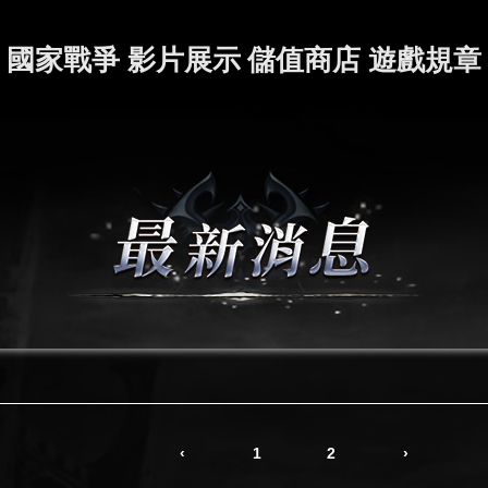
國家戰爭
影片展示
儲值商店
遊戲規章
‹
1
2
›