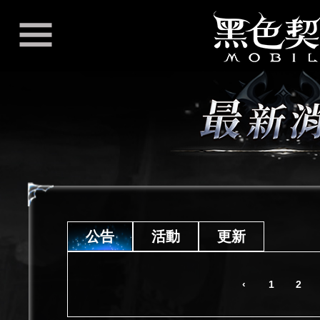
公告
活動
更新
‹
1
2