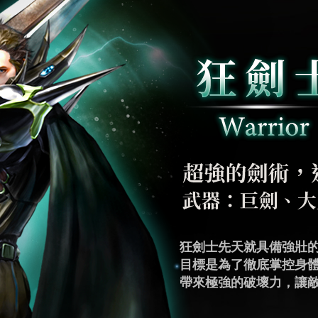
咒術師行為舉止透露出
狂劍士先天就具備強壯
雙劍士追求精湛的技巧
盾劍士渴望極強的防禦
魔劍士在一次次研究中
角鬥士有著與生俱來的
魔導師是掌握著魔法、
弓箭手起源於魔導師，
銃槍手繼承了賢者之塔
形成強大的禁忌力量來
目標是為了徹底掌控身
高的敏捷特性在戰場上
嘗試將魔力運用在防禦
式，每次攻擊帶來強大
發自身的戰鬥能力。為
心所欲地操控體內魔力
他們最大的優勢之一，
態，訓練著重於提高準
暗魔法，對敵人造成極
帶來極強的破壞力，讓
亂敵人視線，讓敵人難
式。成為擁有絕對防禦
量，因此在培養訓練上
甲重量，他們需要不斷
化為毀滅性的魔法攻擊
靈活的身手和卓越的射
保持冷靜，以精準的射
在。