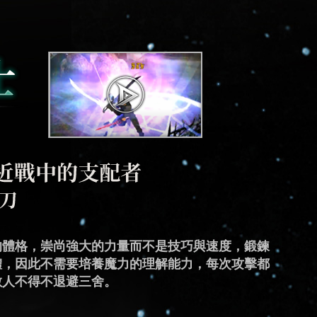
神秘和邪惡的氛圍，他們通過將魔力與靈魂結合，
的體格，崇尚強大的力量而不是技巧與速度，鍛鍊
與敏捷的速度，有著超乎常人的反應能力，利用極
能力，不滿足於穿戴防禦力較高的重型盔甲，他們
，成功將魔法與劍術結合，發展出高超的戰鬥方
戰鬥本能，透過控制對敵人產生的憤怒情緒，來激
爆發力和超級強大破壞力的絕對強者。他們可以隨
將魔力轉化為箭矢造成巨大的破壞力，而靈活性是
秘密部隊的戰鬥模式，將武器轉變為槍械的多種型
提升自己的魔力，擅長施展恐怖且極具摧毀力的黑
體，因此不需要培養魔力的理解能力，每次攻擊都
迅速穿梭，極快的速度讓他們能夠產生分身幻象擾
上，讓武器轉變為星之盾，開創出新的魔力運用方
的破壞力，但由於需要同時使用兩種戰鬥方式的力
了能夠最大程度的運用飛輪施展技能，同時負擔盔
與自然之力共鳴，甚至於同時施展多種魔法，將其
在戰場上輕鬆改變位置和躲避敵人的攻擊，憑藉著
確度和快速反應能力，使得他們能夠在高壓環境下
大的破壞和混亂，成為戰場上讓敵人心生畏懼的存
敵人不得不退避三舍。
以抓住他的身影，創造絕佳的攻擊機會。
能力的戰士。
需要花費較多心力。
的磨練自身的力量和靈活性來達成目的。
，破壞力足以令敵人望而生畏。
擊技巧，強大的遠程支援成為戰場上勝利的關鍵。
擊給予敵人致命的打擊，成為了遠距離射擊專家。