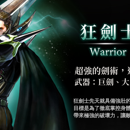
咒術師行為舉止透露出
狂劍士先天就具備強壯
雙劍士追求精湛的技巧
盾劍士渴望極強的防禦
魔劍士在一次次研究中
角鬥士有著與生俱來的
魔導師是掌握著魔法、
弓箭手起源於魔導師，
銃槍手繼承了賢者之塔
形成強大的禁忌力量來
目標是為了徹底掌控身
高的敏捷特性在戰場上
嘗試將魔力運用在防禦
式，每次攻擊帶來強大
發自身的戰鬥能力。為
心所欲地操控體內魔力
他們最大的優勢之一，
態，訓練著重於提高準
暗魔法，對敵人造成極
帶來極強的破壞力，讓
亂敵人視線，讓敵人難
式。成為擁有絕對防禦
量，因此在培養訓練上
甲重量，他們需要不斷
化為毀滅性的魔法攻擊
靈活的身手和卓越的射
保持冷靜，以精準的射
在。