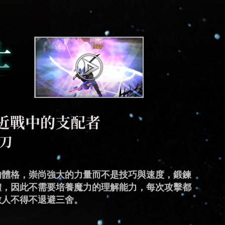
神秘和邪惡的氛圍，他們通過將魔力與靈魂結合，
的體格，崇尚強大的力量而不是技巧與速度，鍛鍊
與敏捷的速度，有著超乎常人的反應能力，利用極
能力，不滿足於穿戴防禦力較高的重型盔甲，他們
，成功將魔法與劍術結合，發展出高超的戰鬥方
戰鬥本能，透過控制對敵人產生的憤怒情緒，來激
爆發力和超級強大破壞力的絕對強者。他們可以隨
將魔力轉化為箭矢造成巨大的破壞力，而靈活性是
秘密部隊的戰鬥模式，將武器轉變為槍械的多種型
提升自己的魔力，擅長施展恐怖且極具摧毀力的黑
體，因此不需要培養魔力的理解能力，每次攻擊都
迅速穿梭，極快的速度讓他們能夠產生分身幻象擾
上，讓武器轉變為星之盾，開創出新的魔力運用方
的破壞力，但由於需要同時使用兩種戰鬥方式的力
了能夠最大程度的運用飛輪施展技能，同時負擔盔
與自然之力共鳴，甚至於同時施展多種魔法，將其
在戰場上輕鬆改變位置和躲避敵人的攻擊，憑藉著
確度和快速反應能力，使得他們能夠在高壓環境下
大的破壞和混亂，成為戰場上讓敵人心生畏懼的存
敵人不得不退避三舍。
以抓住他的身影，創造絕佳的攻擊機會。
能力的戰士。
需要花費較多心力。
的磨練自身的力量和靈活性來達成目的。
，破壞力足以令敵人望而生畏。
擊技巧，強大的遠程支援成為戰場上勝利的關鍵。
擊給予敵人致命的打擊，成為了遠距離射擊專家。