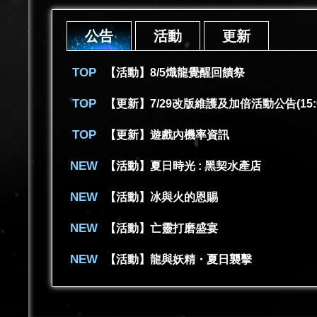
公告
活動
更新
【活動】8/5熾龍覺醒回饋祭
【更新】7/29改版維護及加倍活動公告(15:
【更新】遊戲內機率資訊
【活動】夏日時光 : 黑契水產店
【活動】冰與火的恩賜
【活動】亡靈打磨盛宴
【活動】龍與妖精・夏日襲擊