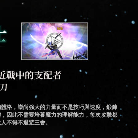
神秘和邪惡的氛圍，他們通過將魔力與靈魂結合，
的體格，崇尚強大的力量而不是技巧與速度，鍛鍊
與敏捷的速度，有著超乎常人的反應能力，利用極
能力，不滿足於穿戴防禦力較高的重型盔甲，他們
，成功將魔法與劍術結合，發展出高超的戰鬥方
戰鬥本能，透過控制對敵人產生的憤怒情緒，來激
爆發力和超級強大破壞力的絕對強者。他們可以隨
將魔力轉化為箭矢造成巨大的破壞力，而靈活性是
秘密部隊的戰鬥模式，將武器轉變為槍械的多種型
提升自己的魔力，擅長施展恐怖且極具摧毀力的黑
體，因此不需要培養魔力的理解能力，每次攻擊都
迅速穿梭，極快的速度讓他們能夠產生分身幻象擾
上，讓武器轉變為星之盾，開創出新的魔力運用方
的破壞力，但由於需要同時使用兩種戰鬥方式的力
了能夠最大程度的運用飛輪施展技能，同時負擔盔
與自然之力共鳴，甚至於同時施展多種魔法，將其
在戰場上輕鬆改變位置和躲避敵人的攻擊，憑藉著
確度和快速反應能力，使得他們能夠在高壓環境下
大的破壞和混亂，成為戰場上讓敵人心生畏懼的存
敵人不得不退避三舍。
以抓住他的身影，創造絕佳的攻擊機會。
能力的戰士。
需要花費較多心力。
的磨練自身的力量和靈活性來達成目的。
，破壞力足以令敵人望而生畏。
擊技巧，強大的遠程支援成為戰場上勝利的關鍵。
擊給予敵人致命的打擊，成為了遠距離射擊專家。