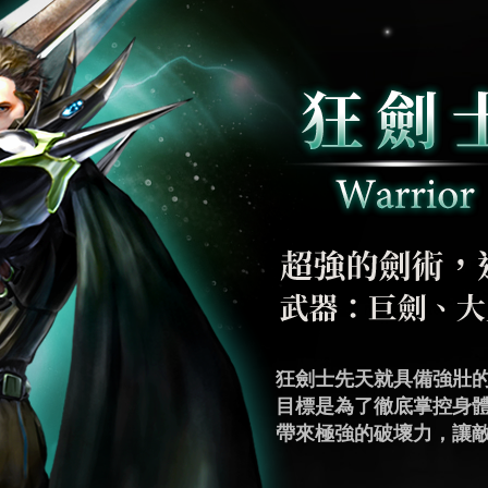
咒術師行為舉止透露出
狂劍士先天就具備強壯
雙劍士追求精湛的技巧
盾劍士渴望極強的防禦
魔劍士在一次次研究中
角鬥士有著與生俱來的
魔導師是掌握著魔法、
弓箭手起源於魔導師，
銃槍手繼承了賢者之塔
形成強大的禁忌力量來
目標是為了徹底掌控身
高的敏捷特性在戰場上
嘗試將魔力運用在防禦
式，每次攻擊帶來強大
發自身的戰鬥能力。為
心所欲地操控體內魔力
他們最大的優勢之一，
態，訓練著重於提高準
暗魔法，對敵人造成極
帶來極強的破壞力，讓
亂敵人視線，讓敵人難
式。成為擁有絕對防禦
量，因此在培養訓練上
甲重量，他們需要不斷
化為毀滅性的魔法攻擊
靈活的身手和卓越的射
保持冷靜，以精準的射
在。