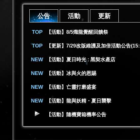
公告
活動
更新
【活動】8/5熾龍覺醒回饋祭
【更新】7/29改版維護及加倍活動公告(15:
【活動】夏日時光 : 黑契水產店
【活動】冰與火的恩賜
【活動】亡靈打磨盛宴
【活動】龍與妖精・夏日襲擊
【活動】隨機寶箱機率公告