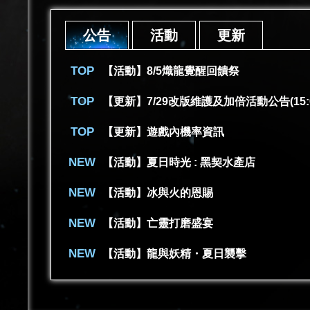
公告
活動
更新
【活動】8/5熾龍覺醒回饋祭
【更新】7/29改版維護及加倍活動公告(15:
【更新】遊戲內機率資訊
【活動】夏日時光 : 黑契水產店
【活動】冰與火的恩賜
【活動】亡靈打磨盛宴
【活動】龍與妖精・夏日襲擊