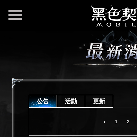
公告
活動
更新
‹
1
2